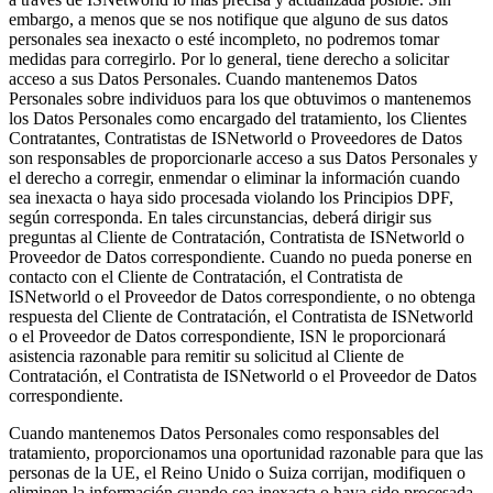
embargo, a menos que se nos notifique que alguno de sus datos 
personales sea inexacto o esté incompleto, no podremos tomar 
medidas para corregirlo. Por lo general, tiene derecho a solicitar 
acceso a sus Datos Personales. Cuando mantenemos Datos 
Personales sobre individuos para los que obtuvimos o mantenemos 
los Datos Personales como encargado del tratamiento, los Clientes 
Contratantes, Contratistas de ISNetworld o Proveedores de Datos 
son responsables de proporcionarle acceso a sus Datos Personales y 
el derecho a corregir, enmendar o eliminar la información cuando 
sea inexacta o haya sido procesada violando los Principios DPF, 
según corresponda. En tales circunstancias, deberá dirigir sus 
preguntas al Cliente de Contratación, Contratista de ISNetworld o 
Proveedor de Datos correspondiente. Cuando no pueda ponerse en 
contacto con el Cliente de Contratación, el Contratista de 
ISNetworld o el Proveedor de Datos correspondiente, o no obtenga 
respuesta del Cliente de Contratación, el Contratista de ISNetworld 
o el Proveedor de Datos correspondiente, ISN le proporcionará 
asistencia razonable para remitir su solicitud al Cliente de 
Contratación, el Contratista de ISNetworld o el Proveedor de Datos 
correspondiente.
Cuando mantenemos Datos Personales como responsables del 
tratamiento, proporcionamos una oportunidad razonable para que las 
personas de la UE, el Reino Unido o Suiza corrijan, modifiquen o 
eliminen la información cuando sea inexacta o haya sido procesada 