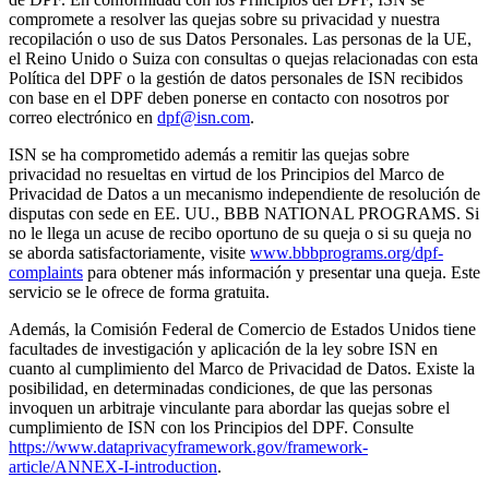
compromete a resolver las quejas sobre su privacidad y nuestra 
recopilación o uso de sus Datos Personales. Las personas de la UE, 
el Reino Unido o Suiza con consultas o quejas relacionadas con esta 
Política del DPF o la gestión de datos personales de ISN recibidos 
con base en el DPF deben ponerse en contacto con nosotros por 
correo electrónico en 
dpf@isn.com
.
ISN se ha comprometido además a remitir las quejas sobre 
privacidad no resueltas en virtud de los Principios del Marco de 
Privacidad de Datos a un mecanismo independiente de resolución de 
disputas con sede en EE. UU., BBB NATIONAL PROGRAMS. Si 
no le llega un acuse de recibo oportuno de su queja o si su queja no 
se aborda satisfactoriamente, visite 
www.bbbprograms.org/dpf-
complaints
 para obtener más información y presentar una queja. Este 
servicio se le ofrece de forma gratuita.
Además, la Comisión Federal de Comercio de Estados Unidos tiene 
facultades de investigación y aplicación de la ley sobre ISN en 
cuanto al cumplimiento del Marco de Privacidad de Datos. Existe la 
posibilidad, en determinadas condiciones, de que las personas 
invoquen un arbitraje vinculante para abordar las quejas sobre el 
cumplimiento de ISN con los Principios del DPF. Consulte 
https://www.dataprivacyframework.gov/framework-
article/ANNEX-I-introduction
.