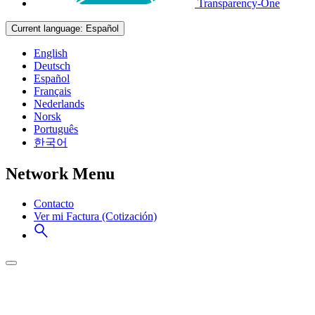
Transparency-One
Current language:
Español
English
Deutsch
Español
Français
Nederlands
Norsk
Português
한국어
Network Menu
Contacto
Ver mi Factura (Cotización)