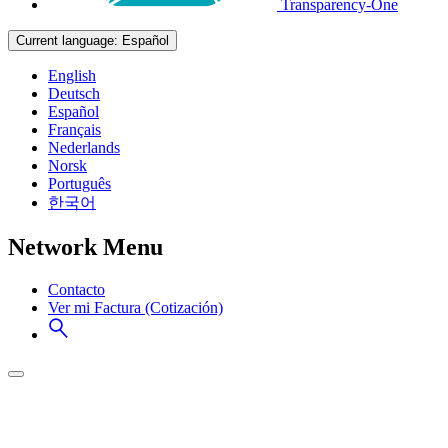
Transparency-One
Current language:
Español
English
Deutsch
Español
Français
Nederlands
Norsk
Português
한국어
Network Menu
Contacto
Ver mi Factura (Cotización)