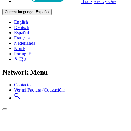
Transparency-One
Current language:
Español
English
Deutsch
Español
Français
Nederlands
Norsk
Português
한국어
Network Menu
Contacto
Ver mi Factura (Cotización)