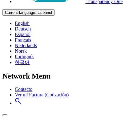
Transparency-One
Current language:
Español
English
Deutsch
Español
Français
Nederlands
Norsk
Português
한국어
Network Menu
Contacto
Ver mi Factura (Cotización)