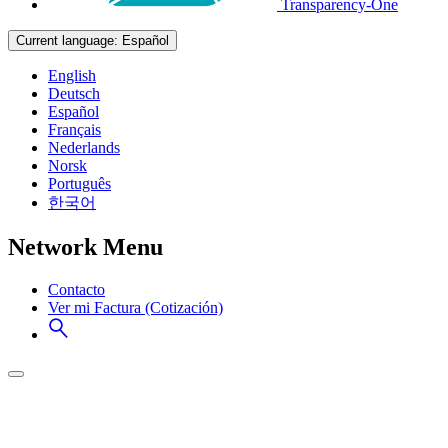
Transparency-One
Current language:
Español
English
Deutsch
Español
Français
Nederlands
Norsk
Português
한국어
Network Menu
Contacto
Ver mi Factura (Cotización)