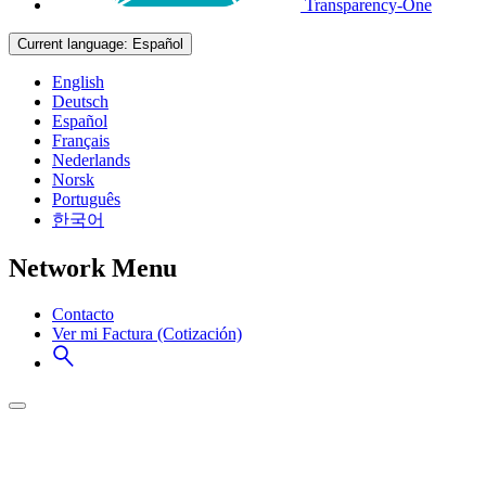
Transparency-One
Current language:
Español
English
Deutsch
Español
Français
Nederlands
Norsk
Português
한국어
Network Menu
Contacto
Ver mi Factura (Cotización)