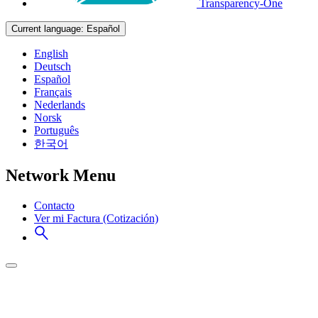
Transparency-One
Current language:
Español
English
Deutsch
Español
Français
Nederlands
Norsk
Português
한국어
Network Menu
Contacto
Ver mi Factura (Cotización)