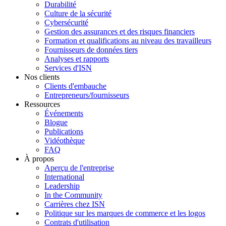
Durabilité
Culture de la sécurité
Cybersécurité
Gestion des assurances et des risques financiers
Formation et qualifications au niveau des travailleurs
Fournisseurs de données tiers
Analyses et rapports
Services d'ISN
Nos clients
Clients d'embauche
Entrepreneurs/fournisseurs
Ressources
Événements
Blogue
Publications
Vidéothèque
FAQ
À propos
Aperçu de l'entreprise
International
Leadership
In the Community
Carrières chez ISN
Politique sur les marques de commerce et les logos
Contrats d'utilisation