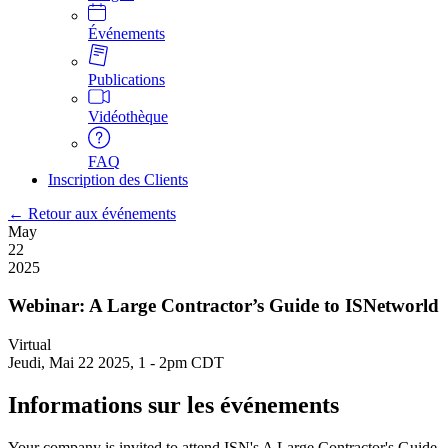
Événements
Publications
Vidéothèque
FAQ
Inscription des Clients
← Retour aux événements
May
22
2025
Webinar: A Large Contractor’s Guide to ISNetworld
Virtual
Jeudi, Mai 22 2025, 1
-
2pm CDT
Informations sur les événements
Your company is invited to attend ISN's A Large Contractor's Guide