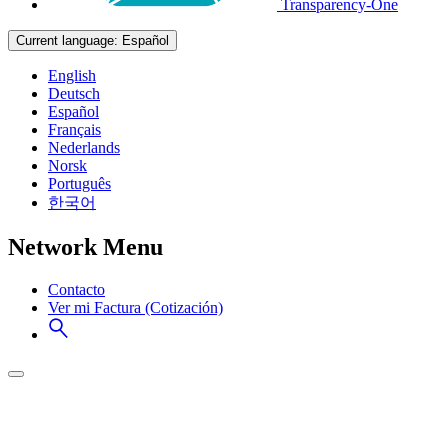
Transparency-One
Current language:
Español
English
Deutsch
Español
Français
Nederlands
Norsk
Português
한국어
Network Menu
Contacto
Ver mi Factura (Cotización)