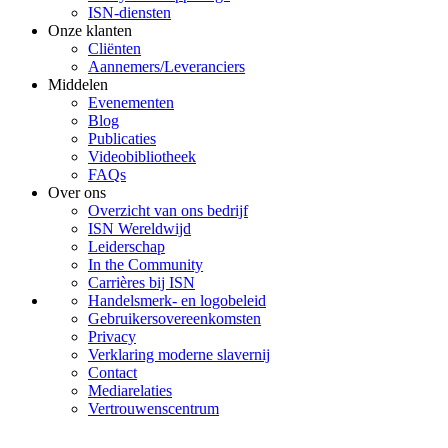
ISN-diensten
Onze klanten
Cliënten
Aannemers/Leveranciers
Middelen
Evenementen
Blog
Publicaties
Videobibliotheek
FAQs
Over ons
Overzicht van ons bedrijf
ISN Wereldwijd
Leiderschap
In the Community
Carrières bij ISN
Handelsmerk- en logobeleid
Gebruikersovereenkomsten
Privacy
Verklaring moderne slavernij
Contact
Mediarelaties
Vertrouwenscentrum