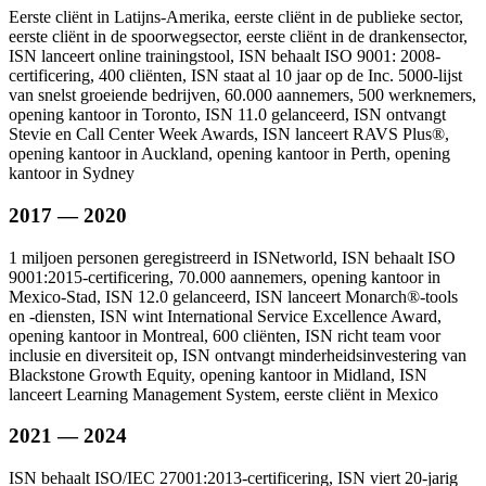
Eerste cliënt in Latijns-Amerika, eerste cliënt in de publieke sector,
eerste cliënt in de spoorwegsector, eerste cliënt in de drankensector,
ISN lanceert online trainingstool, ISN behaalt ISO 9001: 2008-
certificering, 400 cliënten, ISN staat al 10 jaar op de Inc. 5000-lijst
van snelst groeiende bedrijven, 60.000 aannemers, 500 werknemers,
opening kantoor in Toronto, ISN 11.0 gelanceerd, ISN ontvangt
Stevie en Call Center Week Awards, ISN lanceert RAVS Plus®,
opening kantoor in Auckland, opening kantoor in Perth, opening
kantoor in Sydney
2017 — 2020
1 miljoen personen geregistreerd in ISNetworld, ISN behaalt ISO
9001:2015-certificering, 70.000 aannemers, opening kantoor in
Mexico-Stad, ISN 12.0 gelanceerd, ISN lanceert Monarch®-tools
en -diensten, ISN wint International Service Excellence Award,
opening kantoor in Montreal, 600 cliënten, ISN richt team voor
inclusie en diversiteit op, ISN ontvangt minderheidsinvestering van
Blackstone Growth Equity, opening kantoor in Midland, ISN
lanceert Learning Management System, eerste cliënt in Mexico
2021 — 2024
ISN behaalt ISO/IEC 27001:2013-certificering, ISN viert 20-jarig