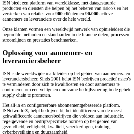
ISN biedt een platform van wereldklasse, met datagestuurde
producten en diensten die helpen bij het beheren van risico's en het
versterken van relaties voor
900
cliënten en
90.000
actieve
aannemers en leveranciers over de hele wereld.
Onze klanten vormen een wereldwijd netwerk van opinieleiders die
beproefde methoden en standaarden in de branche delen, processen
stroomlijnen en prestaties benchmarken.
Oplossing voor aannemer- en
leveranciersbeheer
ISN is de wereldwijde marktleider op het gebied van aannemers- en
leveranciersbeheer. Sinds 2001 helpt ISN bedrijven proactief risico's
te verminderen door zich te kwalificeren en door aannemers te
controleren om een veilige en duurzame bedrijfsvoering in de gehele
supply chain te promoten.
​Het all-in en configureerbare abonnementgebaseerde platform,
ISNetworld
®
, helpt bedrijven bij het identificeren van de meest
gekwalificeerde aannemersbedrijven die voldoen aan industriële,
regelgevende en bedrijfsspecifieke normen op het gebied van
gezondheid, veiligheid, kwaliteit, verzekeringen, training,
cyberbeveiliging en duurzaamheid.