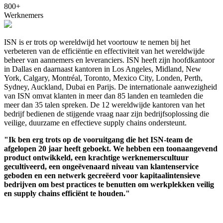
800+
Werknemers
ISN is er trots op wereldwijd het voortouw te nemen bij het
verbeteren van de efficiëntie en effectiviteit van het wereldwijde
beheer van aannemers en leveranciers. ISN heeft zijn hoofdkantoor
in Dallas en daarnaast kantoren in Los Angeles, Midland, New
York, Calgary, Montréal, Toronto, Mexico City, Londen, Perth,
Sydney, Auckland, Dubai en Parijs. De internationale aanwezigheid
van ISN omvat klanten in meer dan 85 landen en teamleden die
meer dan 35 talen spreken. De 12 wereldwijde kantoren van het
bedrijf bedienen de stijgende vraag naar zijn bedrijfsoplossing die
veilige, duurzame en effectieve supply chains ondersteunt.
"Ik ben erg trots op de vooruitgang die het ISN-team de
afgelopen 20 jaar heeft geboekt. We hebben een toonaangevend
product ontwikkeld, een krachtige werknemerscultuur
gecultiveerd, een ongeëvenaard niveau van klantenservice
geboden en een netwerk gecreëerd voor kapitaalintensieve
bedrijven om best practices te benutten om werkplekken veilig
en supply chains efficiënt te houden."