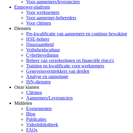
Voor aannemers/leveranciers
Empower-platform
Voor werknemers
Voor aannemer-beheerders
Voor cliënten
Diensten
Pre-kwalificatie van aannemers en continue bewaking
HSE-beheer
Duurzaamheid
Veiligheidscultuur
Cyberbeveiliging
Beheer van verzekeringen en financiële risico's
Training en kwalificatie voor werknemers
Gegevensverstrekkers van derden
Analyse en rapportage
ISN-diensten
Onze klanten
Cliënten
Aannemers/Leveranciers
Middelen
Evenementen
Blog
Publicaties
Videobibliotheek
FAQs