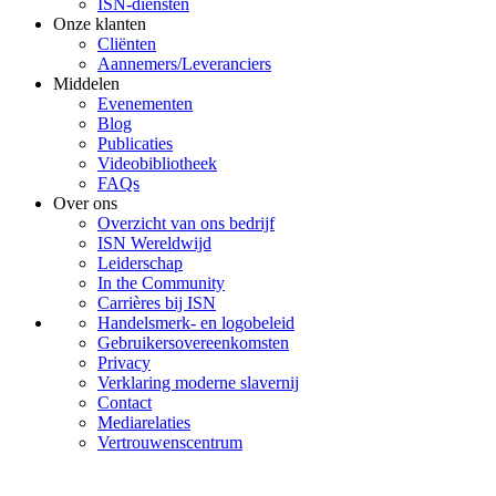
ISN-diensten
Onze klanten
Cliënten
Aannemers/Leveranciers
Middelen
Evenementen
Blog
Publicaties
Videobibliotheek
FAQs
Over ons
Overzicht van ons bedrijf
ISN Wereldwijd
Leiderschap
In the Community
Carrières bij ISN
Handelsmerk- en logobeleid
Gebruikersovereenkomsten
Privacy
Verklaring moderne slavernij
Contact
Mediarelaties
Vertrouwenscentrum