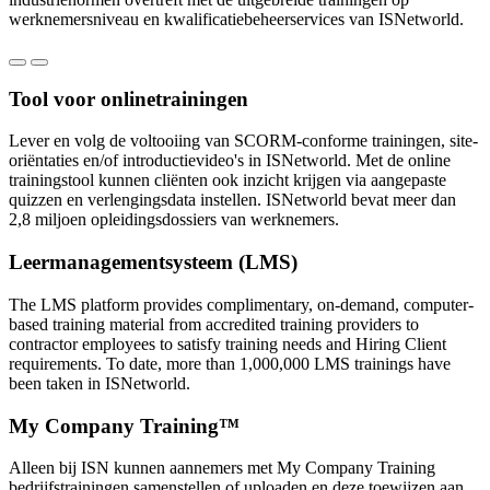
werknemersniveau en kwalificatiebeheerservices van ISNetworld.
Tool voor onlinetrainingen
Lever en volg de voltooiing van SCORM-conforme trainingen, site-
oriëntaties en/of introductievideo's in ISNetworld. Met de online 
trainingstool kunnen cliënten ook inzicht krijgen via aangepaste 
quizzen en verlengingsdata instellen. ISNetworld bevat meer dan 
2,8 miljoen opleidingsdossiers van werknemers.
Leermanagementsysteem (LMS)
The LMS platform provides complimentary, on-demand, computer-
based training material from accredited training providers to 
contractor employees to satisfy training needs and Hiring Client 
requirements. To date, more than 1,000,000 LMS trainings have 
been taken in ISNetworld.
My Company Training™
Alleen bij ISN kunnen aannemers met My Company Training 
bedrijfstrainingen samenstellen of uploaden en deze toewijzen aan 