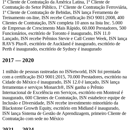
1º Cliente de Contratação da América Latina, 1º Cliente de
Contratação do Setor Público, 1º Cliente de Contratação Ferroviária,
1º Cliente de Contratação de Bebidas, ISN lança Ferramenta de
Treinamento on-line, ISN recebe Certificação ISO 9001:2008, 400
Clientes de Contratação, ISN completa 10 anos na lista Inc. 5.000
de Empresas de Crescimento Mais Rápido, 60.000 Prestadores, 500
Funcionários, escritório de Toronto é inaugurado, ISN 11.0
Lançado, ISN recebe Prêmios Stevie e Call Center Week, ISN lança
RAVS Plus®, escritório de Auckland é inaugurado, escritório de
Perth é inaugurado, escritório de Sydney é inaugurado
2017 — 2020
1 milhão de pessoas rastreadas no ISNetworld, ISN foi premiada
com a certificação ISO 9001:2015, 70.000 Prestadores, escritório na
Cidade do México é inaugurado, ISN 12.0 é lançado, ISN lança
ferramentas e serviços Monarch®, ISN ganha o Prêmio
Internacional de Excelência em Serviços, escritório em Montreal é
inaugurado, 600 Clientes de Contratação, ISN estabelece equipe de
Inclusão e Diversidade, ISN recebe investimento minoritário da
Blackstone Growth Equity, escritório em Midland é inaugurado,
ISN lança Sistema de Gestão de Aprendizagem, primeiro Cliente de
Contratação com sede no México
2021 — 2024