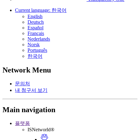
Current language:
한국어
English
Deutsch
Español
Français
Nederlands
Norsk
Português
한국어
Network Menu
문의처
내 청구서 보기
Main navigation
플랫폼
ISNetworld®