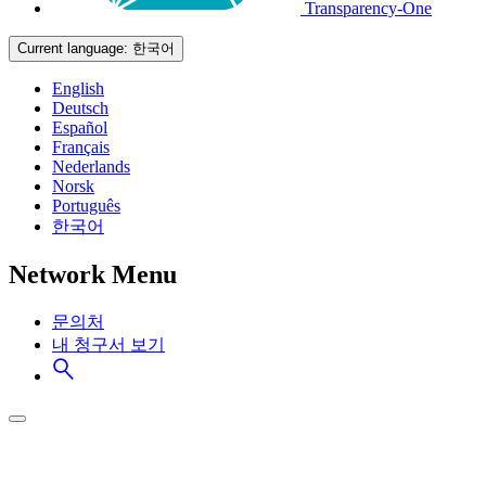
Transparency-One
Current language:
한국어
English
Deutsch
Español
Français
Nederlands
Norsk
Português
한국어
Network Menu
문의처
내 청구서 보기