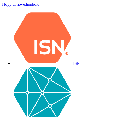
Hopp til hovedinnhold
ISN