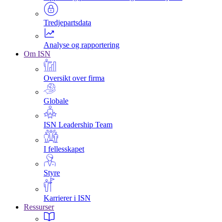
Tredjepartsdata
Analyse og rapportering
Om ISN
Oversikt over firma
Globale
ISN Leadership Team
I fellesskapet
Styre
Karrierer i ISN
Ressurser