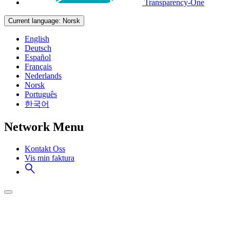
Transparency-One
Current language:
Norsk
English
Deutsch
Español
Français
Nederlands
Norsk
Português
한국어
Network Menu
Kontakt Oss
Vis min faktura