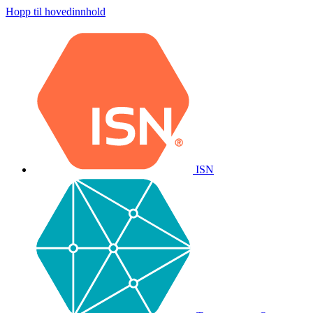
Hopp til hovedinnhold
ISN