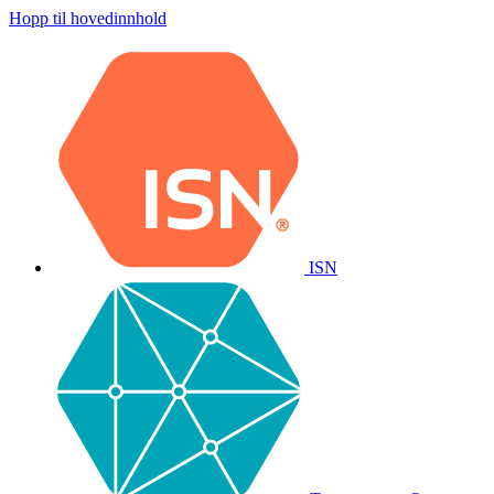
Hopp til hovedinnhold
ISN