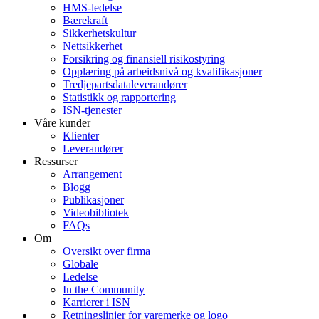
HMS-ledelse
Bærekraft
Sikkerhetskultur
Nettsikkerhet
Forsikring og finansiell risikostyring
Opplæring på arbeidsnivå og kvalifikasjoner
Tredjepartsdataleverandører
Statistikk og rapportering
ISN-tjenester
Våre kunder
Klienter
Leverandører
Ressurser
Arrangement
Blogg
Publikasjoner
Videobibliotek
FAQs
Om
Oversikt over firma
Globale
Ledelse
In the Community
Karrierer i ISN
Retningslinjer for varemerke og logo