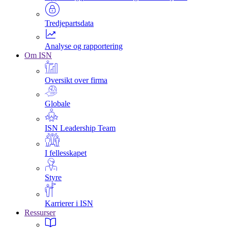
Tredjepartsdata
Analyse og rapportering
Om ISN
Oversikt over firma
Globale
ISN Leadership Team
I fellesskapet
Styre
Karrierer i ISN
Ressurser