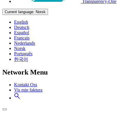
Transparency-One
Current language:
Norsk
English
Deutsch
Español
Français
Nederlands
Norsk
Português
한국어
Network Menu
Kontakt Oss
Vis min faktura