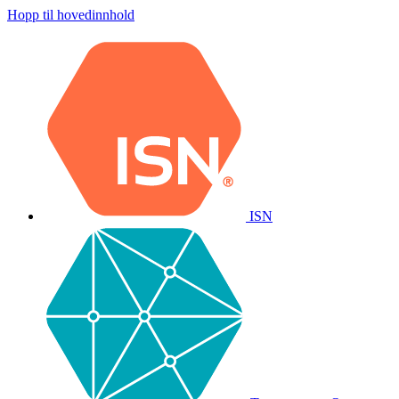
Hopp til hovedinnhold
ISN