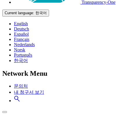
Transparency-One
Current language:
한국어
English
Deutsch
Español
Français
Nederlands
Norsk
Português
한국어
Network Menu
문의처
내 청구서 보기