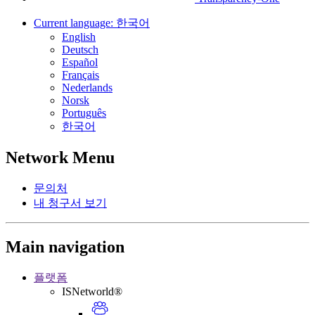
Current language:
한국어
English
Deutsch
Español
Français
Nederlands
Norsk
Português
한국어
Network Menu
문의처
내 청구서 보기
Main navigation
플랫폼
ISNetworld®