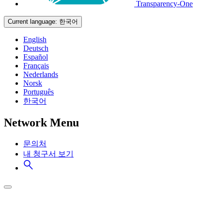
Transparency-One
Current language:
한국어
English
Deutsch
Español
Français
Nederlands
Norsk
Português
한국어
Network Menu
문의처
내 청구서 보기