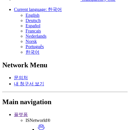
Current language:
한국어
English
Deutsch
Español
Français
Nederlands
Norsk
Português
한국어
Network Menu
문의처
내 청구서 보기
Main navigation
플랫폼
ISNetworld®