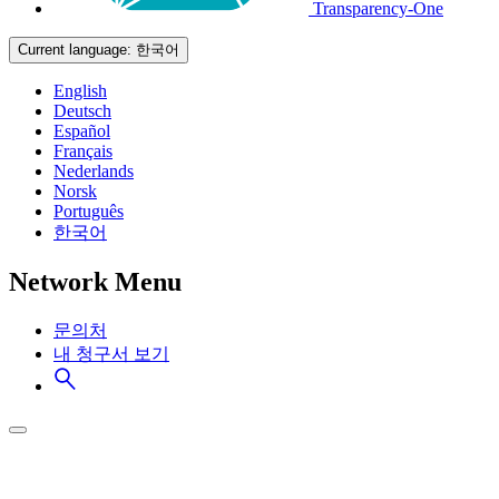
Transparency-One
Current language:
한국어
English
Deutsch
Español
Français
Nederlands
Norsk
Português
한국어
Network Menu
문의처
내 청구서 보기