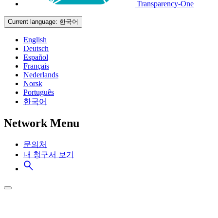
Transparency-One
Current language:
한국어
English
Deutsch
Español
Français
Nederlands
Norsk
Português
한국어
Network Menu
문의처
내 청구서 보기