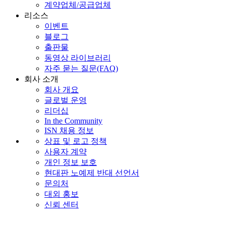
계약업체/공급업체
리소스
이벤트
블로그
출판물
동영상 라이브러리
자주 묻는 질문(FAQ)
회사 소개
회사 개요
글로벌 운영
리더십
In the Community
ISN 채용 정보
상표 및 로고 정책
사용자 계약
개인 정보 보호
현대판 노예제 반대 선언서
문의처
대외 홍보
신뢰 센터