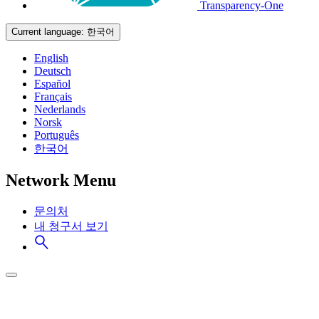
Transparency-One
Current language:
한국어
English
Deutsch
Español
Français
Nederlands
Norsk
Português
한국어
Network Menu
문의처
내 청구서 보기