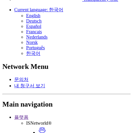
Current language:
한국어
English
Deutsch
Español
Français
Nederlands
Norsk
Português
한국어
Network Menu
문의처
내 청구서 보기
Main navigation
플랫폼
ISNetworld®