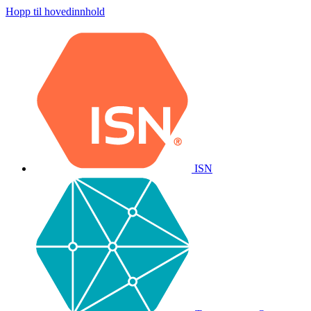
Hopp til hovedinnhold
ISN