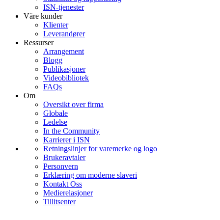
ISN-tjenester
Våre kunder
Klienter
Leverandører
Ressurser
Arrangement
Blogg
Publikasjoner
Videobibliotek
FAQs
Om
Oversikt over firma
Globale
Ledelse
In the Community
Karrierer i ISN
Retningslinjer for varemerke og logo
Brukeravtaler
Personvern
Erklæring om moderne slaveri
Kontakt Oss
Medierelasjoner
Tillitsenter