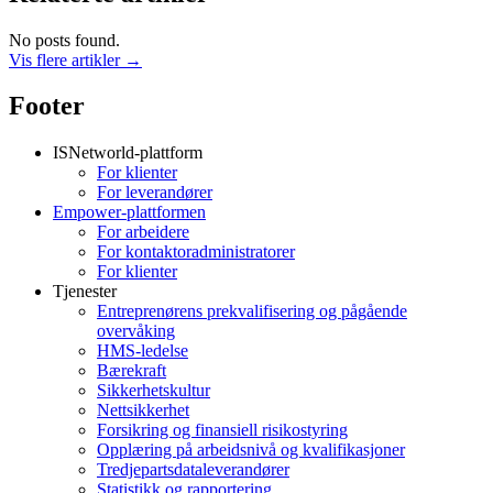
No posts found.
Vis flere artikler →
Footer
ISNetworld-plattform
For klienter
For leverandører
Empower-plattformen
For arbeidere
For kontaktoradministratorer
For klienter
Tjenester
Entreprenørens prekvalifisering og pågående
overvåking
HMS-ledelse
Bærekraft
Sikkerhetskultur
Nettsikkerhet
Forsikring og finansiell risikostyring
Opplæring på arbeidsnivå og kvalifikasjoner
Tredjepartsdataleverandører
Statistikk og rapportering