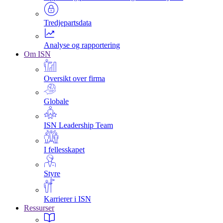
Tredjepartsdata
Analyse og rapportering
Om ISN
Oversikt over firma
Globale
ISN Leadership Team
I fellesskapet
Styre
Karrierer i ISN
Ressurser