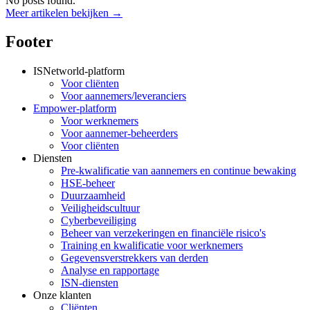
No posts found.
Meer artikelen bekijken →
Footer
ISNetworld-platform
Voor cliënten
Voor aannemers/leveranciers
Empower-platform
Voor werknemers
Voor aannemer-beheerders
Voor cliënten
Diensten
Pre-kwalificatie van aannemers en continue bewaking
HSE-beheer
Duurzaamheid
Veiligheidscultuur
Cyberbeveiliging
Beheer van verzekeringen en financiële risico's
Training en kwalificatie voor werknemers
Gegevensverstrekkers van derden
Analyse en rapportage
ISN-diensten
Onze klanten
Cliënten