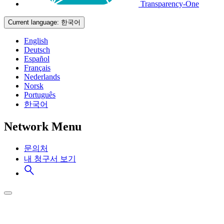
Transparency-One
Current language:
한국어
English
Deutsch
Español
Français
Nederlands
Norsk
Português
한국어
Network Menu
문의처
내 청구서 보기