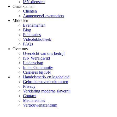
ISN-diensten
Onze klanten
Cliënten
Aannemers/Leveranciers
Middelen
Evenementen
Blog
Publicaties
Videobibliotheek
FAQs
Over ons
Overzicht van ons bedrijf
ISN Wereldwijd
Leiderschap
In the Community
Carrières bij ISN
Handelsmerk- en logobeleid
Gebruikersovereenkomsten
Privacy
Verklaring moderne slavernij
Contact
Mediarelaties
Vertrouwenscentrum